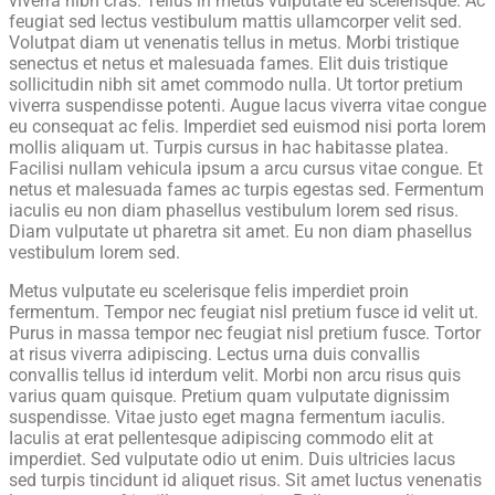
viverra nibh cras. Tellus in metus vulputate eu scelerisque. Ac
feugiat sed lectus vestibulum mattis ullamcorper velit sed.
Volutpat diam ut venenatis tellus in metus. Morbi tristique
senectus et netus et malesuada fames. Elit duis tristique
sollicitudin nibh sit amet commodo nulla. Ut tortor pretium
viverra suspendisse potenti. Augue lacus viverra vitae congue
eu consequat ac felis. Imperdiet sed euismod nisi porta lorem
mollis aliquam ut. Turpis cursus in hac habitasse platea.
Facilisi nullam vehicula ipsum a arcu cursus vitae congue. Et
netus et malesuada fames ac turpis egestas sed. Fermentum
iaculis eu non diam phasellus vestibulum lorem sed risus.
Diam vulputate ut pharetra sit amet. Eu non diam phasellus
vestibulum lorem sed.
Metus vulputate eu scelerisque felis imperdiet proin
fermentum. Tempor nec feugiat nisl pretium fusce id velit ut.
Purus in massa tempor nec feugiat nisl pretium fusce. Tortor
at risus viverra adipiscing. Lectus urna duis convallis
convallis tellus id interdum velit. Morbi non arcu risus quis
varius quam quisque. Pretium quam vulputate dignissim
suspendisse. Vitae justo eget magna fermentum iaculis.
Iaculis at erat pellentesque adipiscing commodo elit at
imperdiet. Sed vulputate odio ut enim. Duis ultricies lacus
sed turpis tincidunt id aliquet risus. Sit amet luctus venenatis