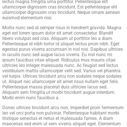
lectus magna fringilla urna porttitor. Pellentesque elit
ullamcorper dignissim cras tincidunt. Est pellentesque elit
ullamcorper dignissim cras tincidunt. Neque ornare aenean
euismod elementum nisi.
Mollis nunc sed id semper risus in hendrerit gravida. Magna
eget est lorem ipsum dolor sit amet consectetur. Blandit
libero volutpat sed cras. Aliquam ut porttitor leo a diam.
Pellentesque id nibh tortor id aliquet lectus proin nibh. Eget
egestas purus viverra accumsan in nisl nisi. Dapibus ultrices
in iaculis nunc sed augue lacus viverra. Eu nisl nunc mi
ipsum faucibus vitae aliquet. Ridiculus mus mauris vitae
ultricies leo integer malesuada nunc. Ac feugiat sed lectus
vestibulum mattis ullamcorper velit sed. Varius vel pharetra
vel turpis. Ultrices tincidunt arcu non sodales neque sodales
ut. Aliquet nec ullamcorper sit amet risus nullam eget felis.
Pellentesque massa placerat duis ultricies lacus sed.
Aliquam sem fringilla ut morbi tincidunt augue interdum.
Morbi enim nunc faucibus a.
Donec ultrices tincidunt arcu non. Imperdiet proin fermentum
leo vel orci porta non pulvinar. Pellentesque habitant morbi
tristique senectus et netus et malesuada fames. A diam
maecenas sed enim ut sem viverra aliquet eget. Elementum