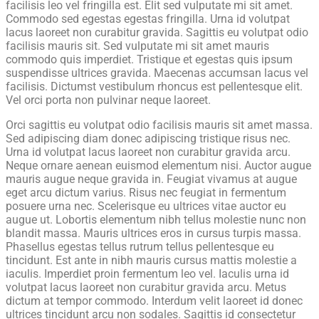
facilisis leo vel fringilla est. Elit sed vulputate mi sit amet.
Commodo sed egestas egestas fringilla. Urna id volutpat
lacus laoreet non curabitur gravida. Sagittis eu volutpat odio
facilisis mauris sit. Sed vulputate mi sit amet mauris
commodo quis imperdiet. Tristique et egestas quis ipsum
suspendisse ultrices gravida. Maecenas accumsan lacus vel
facilisis. Dictumst vestibulum rhoncus est pellentesque elit.
Vel orci porta non pulvinar neque laoreet.
Orci sagittis eu volutpat odio facilisis mauris sit amet massa.
Sed adipiscing diam donec adipiscing tristique risus nec.
Urna id volutpat lacus laoreet non curabitur gravida arcu.
Neque ornare aenean euismod elementum nisi. Auctor augue
mauris augue neque gravida in. Feugiat vivamus at augue
eget arcu dictum varius. Risus nec feugiat in fermentum
posuere urna nec. Scelerisque eu ultrices vitae auctor eu
augue ut. Lobortis elementum nibh tellus molestie nunc non
blandit massa. Mauris ultrices eros in cursus turpis massa.
Phasellus egestas tellus rutrum tellus pellentesque eu
tincidunt. Est ante in nibh mauris cursus mattis molestie a
iaculis. Imperdiet proin fermentum leo vel. Iaculis urna id
volutpat lacus laoreet non curabitur gravida arcu. Metus
dictum at tempor commodo. Interdum velit laoreet id donec
ultrices tincidunt arcu non sodales. Sagittis id consectetur